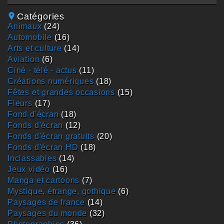
Catégories
animaux
(24)
automobile
(16)
arts et culture
(14)
aviation
(6)
ciné - télé - actus
(11)
créations numériques
(18)
fêtes et grandes occasions
(15)
fleurs
(17)
fond d'écran
(18)
fonds d'écran
(12)
fonds d'écran gratuits
(20)
fonds d'écran HD
(18)
inclassables
(14)
jeux vidéo
(16)
manga et cartoons
(7)
mystique, étrange, gothique
(6)
paysages de france
(14)
paysages du monde
(32)