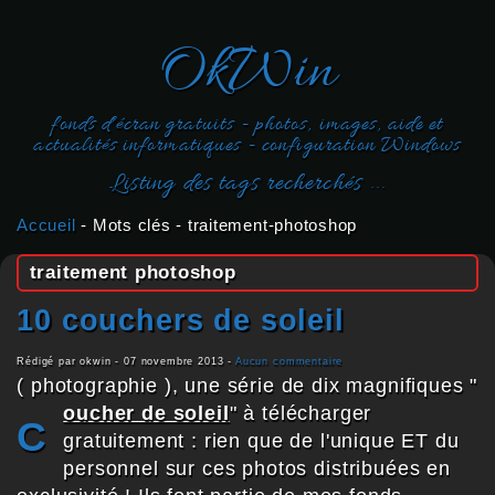
OkWin
fonds d'écran gratuits - photos, images, aide et
actualités informatiques - configuration Windows
Listing des tags recherchés ...
Accueil
-
Mots clés
-
traitement-photoshop
traitement photoshop
10 couchers de soleil
Rédigé par okwin -
07 novembre 2013
-
Aucun commentaire
( photographie ), une série de dix magnifiques "
oucher de soleil
" à télécharger
c
gratuitement : rien que de l'unique ET du
personnel sur ces photos distribuées en