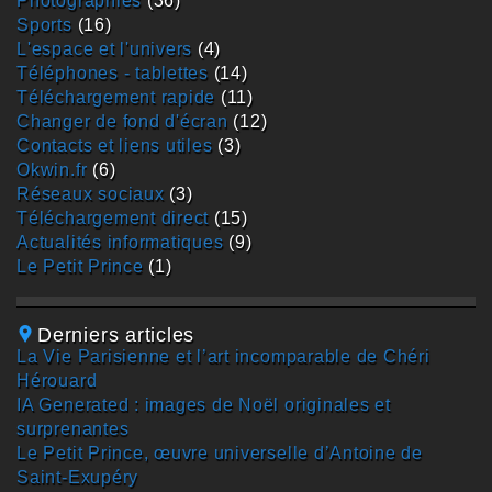
photographies
(36)
sports
(16)
L'espace et l'univers
(4)
téléphones - tablettes
(14)
téléchargement rapide
(11)
changer de fond d'écran
(12)
contacts et liens utiles
(3)
okwin.fr
(6)
réseaux sociaux
(3)
téléchargement direct
(15)
actualités informatiques
(9)
Le Petit Prince
(1)
Derniers articles
La Vie Parisienne et l’art incomparable de Chéri
Hérouard
IA Generated : images de Noël originales et
surprenantes
Le Petit Prince, œuvre universelle d’Antoine de
Saint-Exupéry