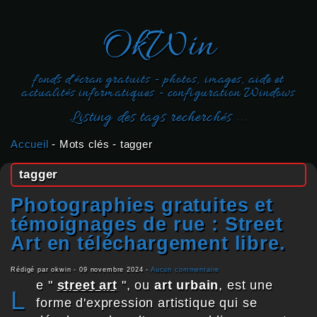
OkWin
fonds d'écran gratuits - photos, images, aide et
actualités informatiques - configuration Windows
Listing des tags recherchés ...
Accueil
-
Mots clés
-
tagger
tagger
Photographies gratuites et
témoignages de rue : Street
Art en téléchargement libre.
Rédigé par okwin -
09 novembre 2024
-
Aucun commentaire
e "
street art
", ou
art urbain
, est une
L
forme d'expression artistique qui se