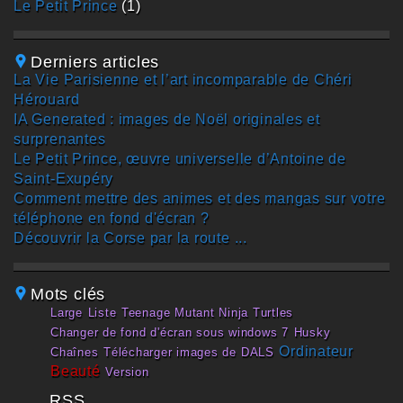
Le Petit Prince
(1)
Derniers articles
La Vie Parisienne et l’art incomparable de Chéri
Hérouard
IA Generated : images de Noël originales et
surprenantes
Le Petit Prince, œuvre universelle d’Antoine de
Saint-Exupéry
Comment mettre des animes et des mangas sur votre
téléphone en fond d'écran ?
Découvrir la Corse par la route ...
Mots clés
large
liste
Teenage Mutant Ninja Turtles
changer de fond d'écran sous windows 7
husky
ordinateur
chaînes
télécharger images de DALS
beauté
version
RSS