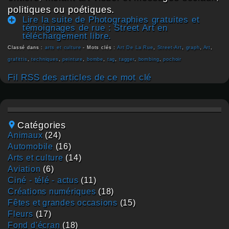
politiques ou poétiques.
Lire la suite de Photographies gratuites et
témoignages de rue : Street Art en
téléchargement libre.
Classé dans :
arts et culture
- Mots clés :
Art De La Rue
,
Street-Art
,
graph
,
Art
,
grafittis
,
techniques
,
peinture
,
bombe
,
tag
,
tagger
,
bombing
,
pochoir
Fil RSS des articles de ce mot clé
Catégories
animaux
(24)
automobile
(16)
arts et culture
(14)
aviation
(6)
ciné - télé - actus
(11)
créations numériques
(18)
fêtes et grandes occasions
(15)
fleurs
(17)
fond d'écran
(18)