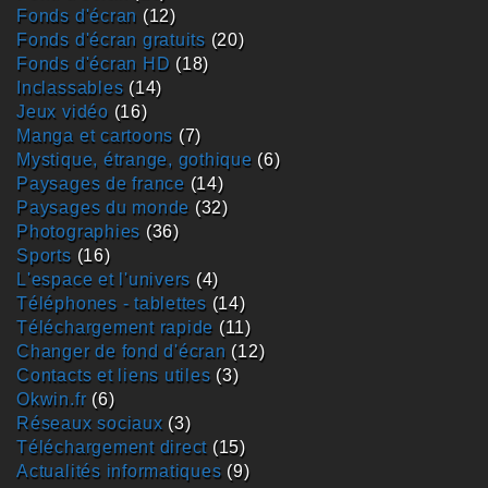
fonds d'écran
(12)
fonds d'écran gratuits
(20)
fonds d'écran HD
(18)
inclassables
(14)
jeux vidéo
(16)
manga et cartoons
(7)
mystique, étrange, gothique
(6)
paysages de france
(14)
paysages du monde
(32)
photographies
(36)
sports
(16)
L'espace et l'univers
(4)
téléphones - tablettes
(14)
téléchargement rapide
(11)
changer de fond d'écran
(12)
contacts et liens utiles
(3)
okwin.fr
(6)
réseaux sociaux
(3)
téléchargement direct
(15)
actualités informatiques
(9)