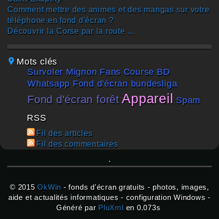
Comment mettre des animes et des mangas sur votre
téléphone en fond d'écran ?
Découvrir la Corse par la route ...
Mots clés
survoler
mignon
fans
course
BD
Whatsapp
fond d'écran bundesliga
appareil
fond d'écran forêt
spam
RSS
Fil des articles
Fil des commentaires
© 2015
OkWin
- fonds d'écran gratuits - photos, images,
aide et actualités informatiques - configuration Windows -
Généré par
PluXml
en 0.073s