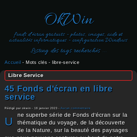
OkWin
fonds d'écran gratuits - photos, images, aide et
actualités informatiques - configuration Windows
Listing des tags recherchés ...
Accueil
-
Mots clés
-
libre-service
Libre Service
45 Fonds d'écran en libre
service
Rédigé par okwin -
16 janvier 2023
-
Aucun commentaire
ne superbe série de Fonds d'écran sur la
U
thématique du voyage, de la découverte
de la Nature, sur la beauté des paysages