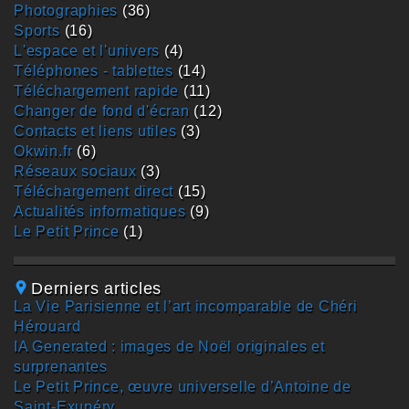
photographies
(36)
sports
(16)
L'espace et l'univers
(4)
téléphones - tablettes
(14)
téléchargement rapide
(11)
changer de fond d'écran
(12)
contacts et liens utiles
(3)
okwin.fr
(6)
réseaux sociaux
(3)
téléchargement direct
(15)
actualités informatiques
(9)
Le Petit Prince
(1)
Derniers articles
La Vie Parisienne et l’art incomparable de Chéri
Hérouard
IA Generated : images de Noël originales et
surprenantes
Le Petit Prince, œuvre universelle d’Antoine de
Saint-Exupéry