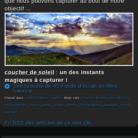
que nous pouvons capturer au bout de notre
objectif ...
coucher de soleil
:
un des instants
magiques à capturer !
Lire la suite de 45 Fonds d'écran en libre
service
Classé dans :
téléchargement rapide
- Mots clés :
Tour Du Monde
,
Libre Service
,
téléchargement
,
rapide
,
gratuit
,
images
,
photos
,
photographies
,
paysages
,
objetif
,
voyager
Fil RSS des articles de ce mot clé