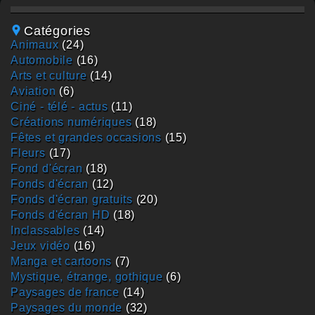
Catégories
animaux
(24)
automobile
(16)
arts et culture
(14)
aviation
(6)
ciné - télé - actus
(11)
créations numériques
(18)
fêtes et grandes occasions
(15)
fleurs
(17)
fond d'écran
(18)
fonds d'écran
(12)
fonds d'écran gratuits
(20)
fonds d'écran HD
(18)
inclassables
(14)
jeux vidéo
(16)
manga et cartoons
(7)
mystique, étrange, gothique
(6)
paysages de france
(14)
paysages du monde
(32)